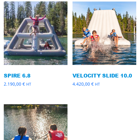
SPIRE 6.8
VELOCITY SLIDE 10.0
2.190,00
€
4.420,00
€
HT
HT