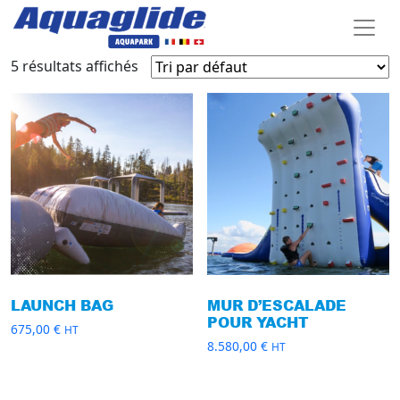
5 résultats affichés
LAUNCH BAG
MUR D’ESCALADE
POUR YACHT
675,00
€
HT
8.580,00
€
HT