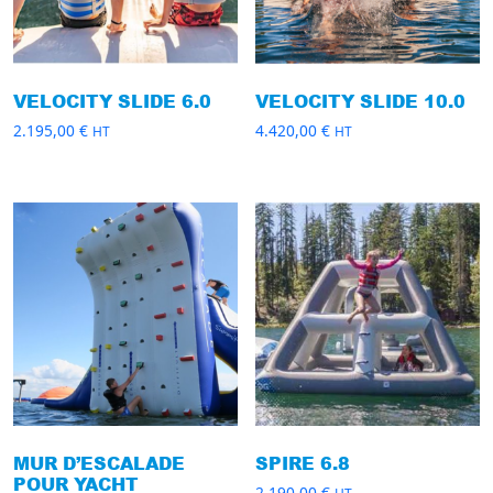
VELOCITY SLIDE 6.0
VELOCITY SLIDE 10.0
2.195,00
€
4.420,00
€
HT
HT
MUR D’ESCALADE
SPIRE 6.8
POUR YACHT
2.190,00
€