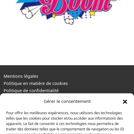
Mentions légales
Politique en matière de cookies
Politique de confidentialité
Conditions d’utilisation
Gérer le consentement
Cookie Policy (EU)
BOAZ CONCEPT
Pour offrir les meilleures expériences, nous utilisons des technologies
32 rue d’Hem
telles que les cookies pour stocker et/ou accéder aux informations des
appareils. Le fait de consentir à ces technologies nous permettra de
59780 WILLEMS
traiter des données telles que le comportement de navigation ou les ID
+33 (0)3 20 64 07 82