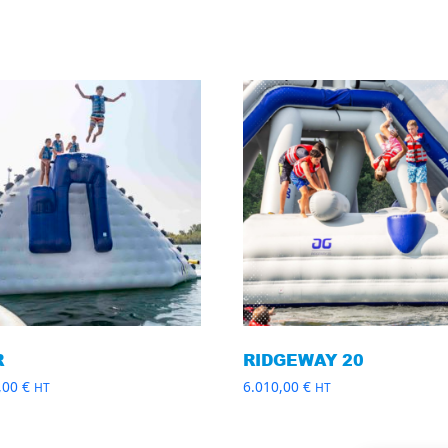
R
RIDGEWAY 20
,00
€
6.010,00
€
HT
HT