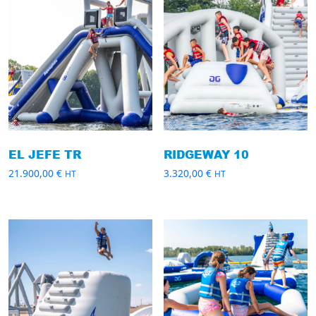
EL JEFE TR
RIDGEWAY 10
21.900,00
€
3.320,00
€
HT
HT