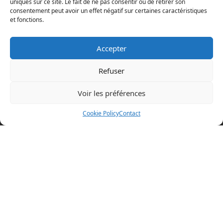
uniques sur ce site. Le fait de ne pas consentir ou de retirer son
consentement peut avoir un effet négatif sur certaines caractéristiques
et fonctions.
Accepter
Refuser
Voir les préférences
Mentions légales
Cookie Policy
Contact
Politique en matière de cookies
Politique de confidentialité
Conditions d’utilisation
Cookie Policy (EU)
BOAZ CONCEPT
32 rue d’Hem
59780 WILLEMS
+33 (0)3 20 64 07 82
Visitez nos autres sites