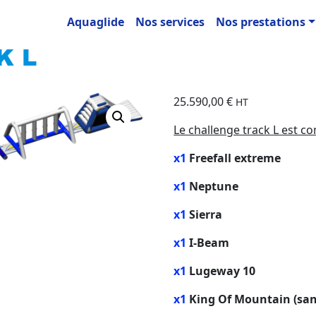
Aquaglide
Nos services
Nos prestations
K L
25.590,00
€
HT
Le challenge track L est c
x1
Freefall extreme
x1
Neptune
x1
Sierra
x1
I-Beam
x1
Lugeway 10
x1
King Of Mountain (sa