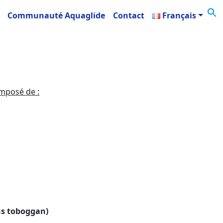
Communauté Aquaglide
Contact
Français
omposé de :
ns toboggan)