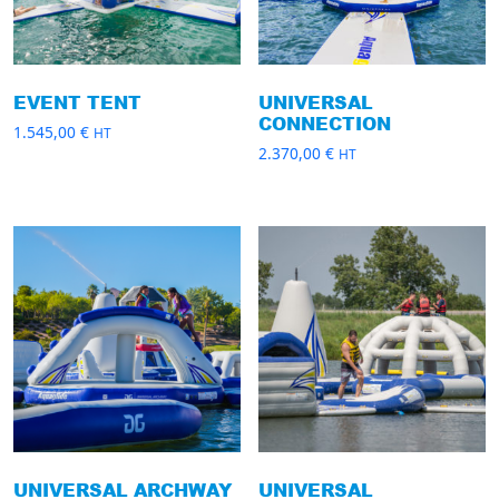
EVENT TENT
UNIVERSAL
CONNECTION
1.545,00
€
HT
2.370,00
€
HT
UNIVERSAL ARCHWAY
UNIVERSAL