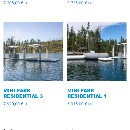
7.205,00
€
9.725,00
€
HT
HT
MINI PARK
MINI PARK
RESIDENTIAL 3
RESIDENTIAL 1
7.920,00
€
6.015,00
€
HT
HT