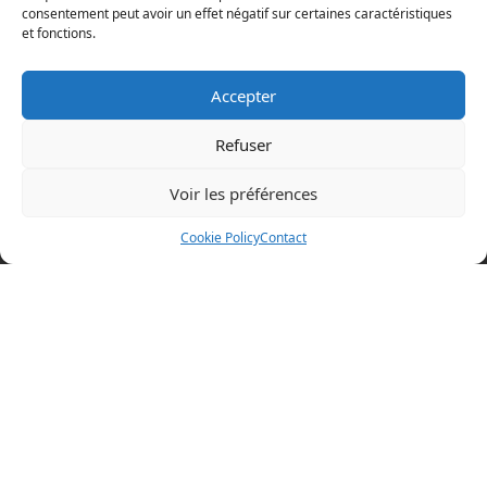
consentement peut avoir un effet négatif sur certaines caractéristiques
et fonctions.
Accepter
Refuser
Voir les préférences
Mentions légales
Cookie Policy
Contact
Politique en matière de cookies
Politique de confidentialité
Conditions d’utilisation
Cookie Policy (EU)
BOAZ CONCEPT
32 rue d’Hem
59780 WILLEMS
+33 (0)3 20 64 07 82
Visitez nos autres sites