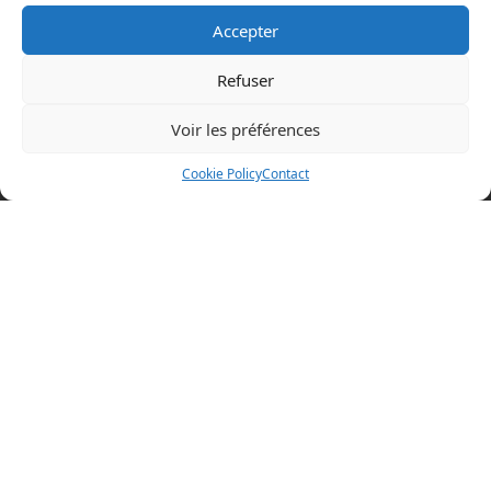
Accepter
Refuser
Voir les préférences
Mentions légales
Cookie Policy
Contact
Politique en matière de cookies
Politique de confidentialité
Conditions d’utilisation
Cookie Policy (EU)
BOAZ CONCEPT
32 rue d’Hem
59780 WILLEMS
+33 (0)3 20 64 07 82
Visitez nos autres sites
boaz-concept.fr
xtremtower.com
aquaglide.com