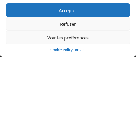
Accepter
Refuser
Voir les préférences
Mentions légales
Cookie Policy
Contact
Politique en matière de cookies
Politique de confidentialité
Conditions d’utilisation
Cookie Policy (EU)
BOAZ CONCEPT
32 rue d’Hem
59780 WILLEMS
+33 (0)3 20 64 07 82
Visitez nos autres sites
boaz-concept.fr
xtremtower.com