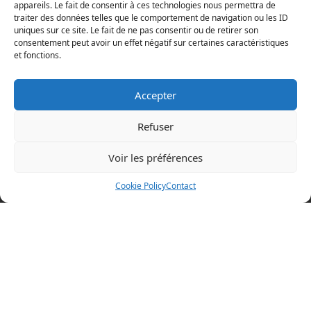
appareils. Le fait de consentir à ces technologies nous permettra de
traiter des données telles que le comportement de navigation ou les ID
uniques sur ce site. Le fait de ne pas consentir ou de retirer son
consentement peut avoir un effet négatif sur certaines caractéristiques
et fonctions.
Accepter
Refuser
Voir les préférences
Mentions légales
Cookie Policy
Contact
Politique en matière de cookies
Politique de confidentialité
Conditions d’utilisation
Cookie Policy (EU)
BOAZ CONCEPT
32 rue d’Hem
59780 WILLEMS
+33 (0)3 20 64 07 82