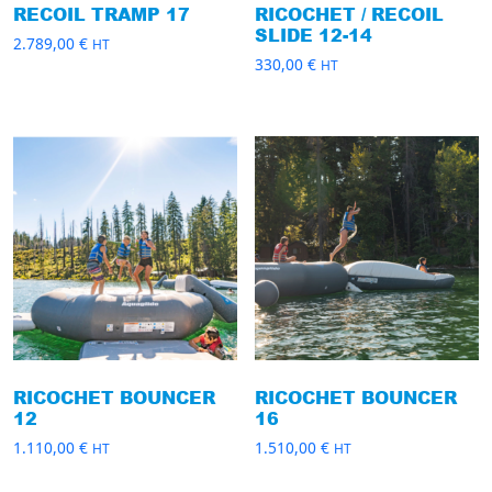
RECOIL TRAMP 17
RICOCHET / RECOIL
SLIDE 12-14
2.789,00
€
HT
330,00
€
HT
RICOCHET BOUNCER
RICOCHET BOUNCER
12
16
1.110,00
€
1.510,00
€
HT
HT