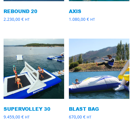
REBOUND 20
AXIS
2.230,00
€
1.080,00
€
HT
HT
SUPERVOLLEY 30
BLAST BAG
9.459,00
€
670,00
€
HT
HT