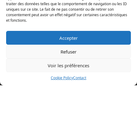
traiter des données telles que le comportement de navigation ou les ID
uniques sur ce site. Le fait de ne pas consentir ou de retirer son
consentement peut avoir un effet négatif sur certaines caractéristiques
et fonctions.
Accepter
Refuser
Voir les préférences
Mentions légales
Cookie Policy
Contact
Politique en matière de cookies
Politique de confidentialité
Conditions d’utilisation
Cookie Policy (EU)
BOAZ CONCEPT
32 rue d’Hem
59780 WILLEMS
+33 (0)3 20 64 07 82