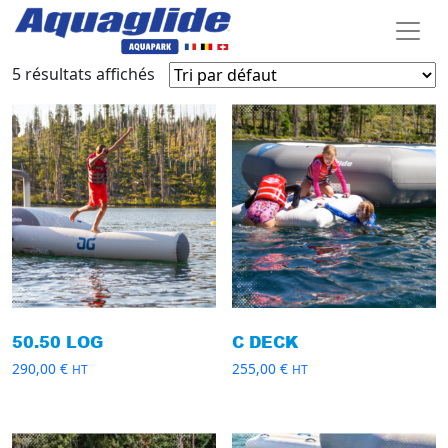
5 résultats affichés
50.50 LOG
C DECK
290,00
€
255,00
€
HT
HT