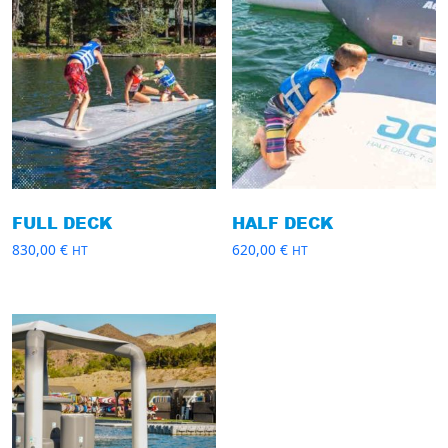
FULL DECK
HALF DECK
830,00
€
620,00
€
HT
HT