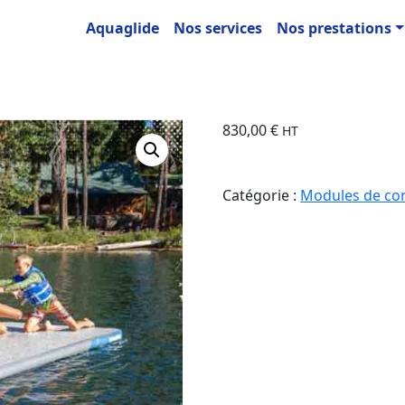
Aquaglide
Nos services
Nos prestations
830,00
€
HT
Catégorie :
Modules de co