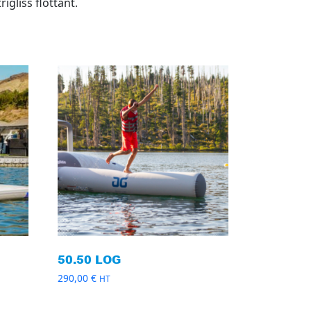
igliss flottant.
50.50 LOG
290,00
€
HT