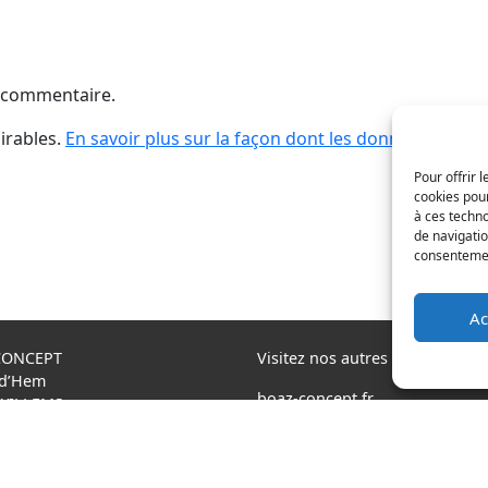
 commentaire.
sirables.
En savoir plus sur la façon dont les données de vo
Pour offrir 
cookies pour
à ces techn
de navigatio
consentement
Ac
CONCEPT
Visitez nos autres sites
 d’Hem
boaz-concept.fr
 WILLEMS
xtremtower.com
3 20 64 07 82
aquaglide.com