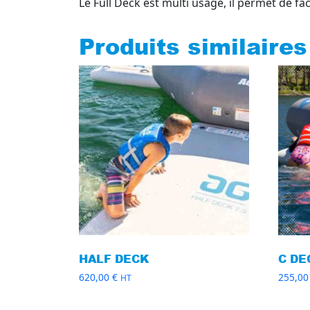
Le Full Deck est multi usage, il permet de fac
Produits similaires
HALF DECK
C DE
620,00
€
255,0
HT