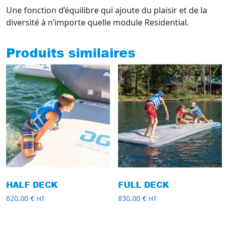
Une fonction d’équilibre qui ajoute du plaisir et de la
diversité à n’importe quelle module Residential.
Produits similaires
HALF DECK
FULL DECK
620,00
€
830,00
€
HT
HT