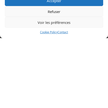
Accepter
Refuser
Voir les préférences
Mentions légales
Cookie Policy
Contact
Politique en matière de cookies
Politique de confidentialité
Conditions d’utilisation
Cookie Policy (EU)
BOAZ CONCEPT
32 rue d’Hem
59780 WILLEMS
+33 (0)3 20 64 07 82
Visitez nos autres sites
boaz-concept.fr
xtremtower.com
aquaglide.com