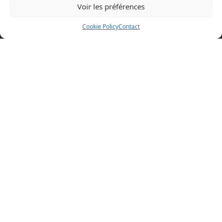
Voir les préférences
Mentions légales
Cookie Policy
Contact
Politique en matière de cookies
Politique de confidentialité
Conditions d’utilisation
Cookie Policy (EU)
BOAZ CONCEPT
32 rue d’Hem
59780 WILLEMS
+33 (0)3 20 64 07 82
Visitez nos autres sites
boaz-concept.fr
xtremtower.com
aquaglide.com
20 années d'expérience!