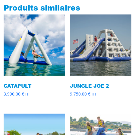
Produits similaires
CATAPULT
JUNGLE JOE 2
3.990,00
€
9.750,00
€
HT
HT