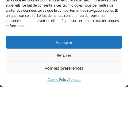
telles que les cookies pour stocker et/ou accéder aux informations des
appareils. Le fait de consentir à ces technologies nous permettra de
traiter des données telles que le comportement de navigation ou les ID
uniques sur ce site. Le fait de ne pas consentir ou de retirer son
consentement peut avoir un effet négatif sur certaines caractéristiques
et fonctions.
Accepter
Refuser
Voir les préférences
Mentions légales
Cookie Policy
Contact
Politique en matière de cookies
Politique de confidentialité
Conditions d’utilisation
Cookie Policy (EU)
BOAZ CONCEPT
32 rue d’Hem
59780 WILLEMS