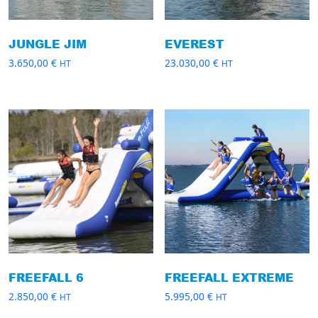
JUNGLE JIM
EVEREST
3.650,00
€
23.030,00
€
HT
HT
FREEFALL 6
FREEFALL EXTREME
2.850,00
€
5.995,00
€
HT
HT