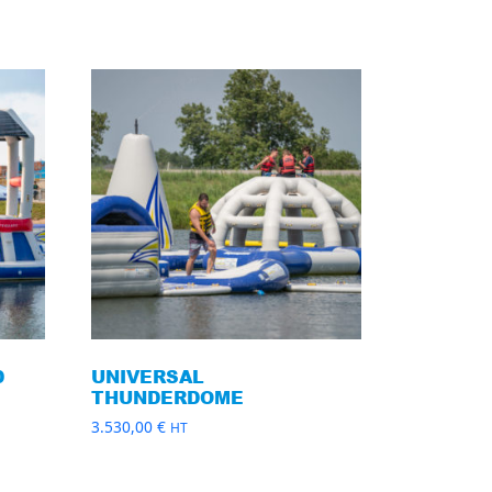
D
UNIVERSAL
THUNDERDOME
3.530,00
€
HT