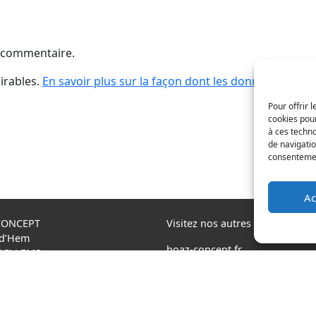
 commentaire.
sirables.
En savoir plus sur la façon dont les données de vo
Pour offrir 
cookies pour
à ces techn
de navigatio
consentement
Ac
CONCEPT
Visitez nos autres sites
 d’Hem
boaz-concept.fr
 WILLEMS
xtremtower.com
3 20 64 07 82
aquaglide.com
© 2026
Boaz concept