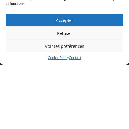
et fonctions.
Accepter
Refuser
Voir les préférences
Mentions légales
Cookie Policy
Contact
Politique en matière de cookies
Politique de confidentialité
Conditions d’utilisation
Cookie Policy (EU)
BOAZ CONCEPT
32 rue d’Hem
59780 WILLEMS
+33 (0)3 20 64 07 82
Visitez nos autres sites
boaz-concept.fr