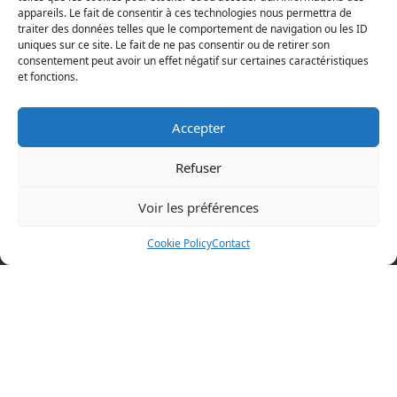
appareils. Le fait de consentir à ces technologies nous permettra de
traiter des données telles que le comportement de navigation ou les ID
uniques sur ce site. Le fait de ne pas consentir ou de retirer son
consentement peut avoir un effet négatif sur certaines caractéristiques
et fonctions.
Accepter
Refuser
Voir les préférences
Mentions légales
Cookie Policy
Contact
Politique en matière de cookies
Politique de confidentialité
Conditions d’utilisation
Cookie Policy (EU)
BOAZ CONCEPT
32 rue d’Hem
59780 WILLEMS
+33 (0)3 20 64 07 82