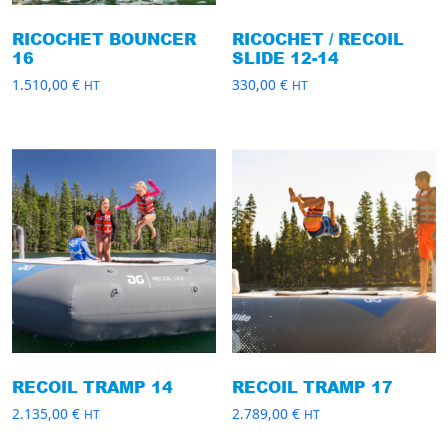
RICOCHET BOUNCER
RICOCHET / RECOIL
16
SLIDE 12-14
1.510,00
€
330,00
€
HT
HT
RECOIL TRAMP 14
RECOIL TRAMP 17
2.135,00
€
2.789,00
€
HT
HT