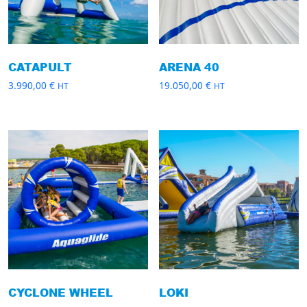
CATAPULT
ARENA 40
3.990,00
€
19.050,00
€
HT
HT
CYCLONE WHEEL
LOKI