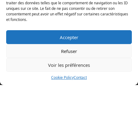
traiter des données telles que le comportement de navigation ou les ID
uniques sur ce site. Le fait de ne pas consentir ou de retirer son
consentement peut avoir un effet négatif sur certaines caractéristiques
et fonctions.
Accepter
Refuser
Voir les préférences
Mentions légales
Cookie Policy
Contact
Politique en matière de cookies
Politique de confidentialité
Conditions d’utilisation
Cookie Policy (EU)
BOAZ CONCEPT
32 rue d’Hem
59780 WILLEMS
+33 (0)3 20 64 07 82